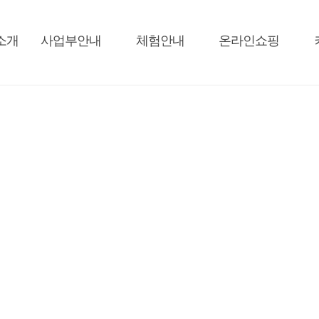
소개
사업부안내
체험안내
온라인쇼핑
OUR BUSINESS
내일의 꿈을 드리는 사회적기업 내일드림