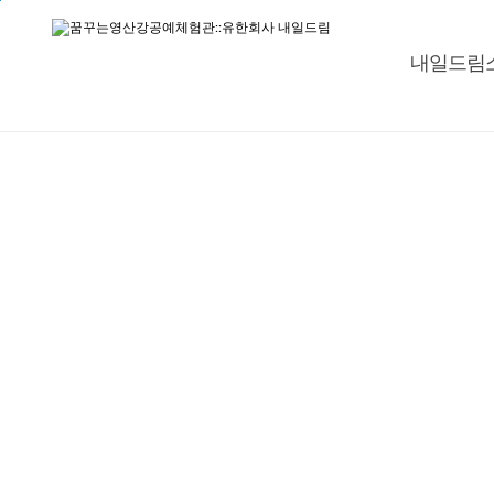
본
주
문
메
바
뉴
내일드림
로
바
가
로
기
가
기