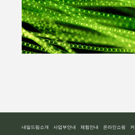
내일드림소개
사업부안내
체험안내
온라인쇼핑
커